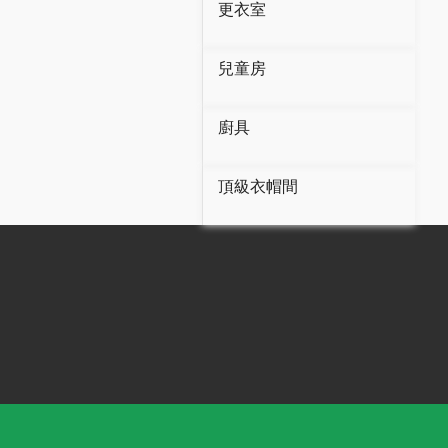
更衣室
兒童房
廚具
頂級衣帽間