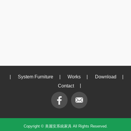
|
System Furniture
|
Works
|
Download
|
Contact
|
Copyright © 美麗安系統家具 All Rights Reserved.