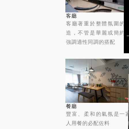
客廳
客廳著重於整體氛圍的
造，不管是華麗或簡約
強調適性同調的搭配
餐廳
豐富、柔和的氣氛是一
人用餐的必配佐料