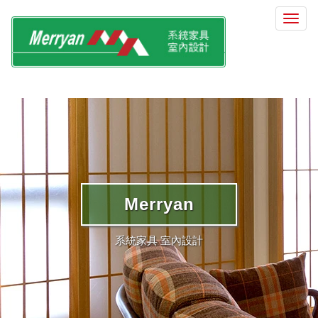
選
單
切
換
Merryan
系統家具 室內設計