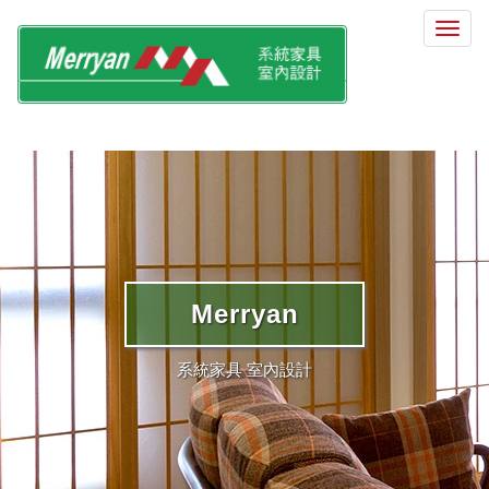
選
單
切
換
Merryan
系統家具 室內設計