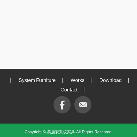
|
System Furniture
|
Works
|
Download
|
Contact
|
Copyright © 美麗安系統家具 All Rights Reserved.