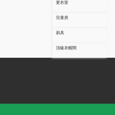
更衣室
兒童房
廚具
頂級衣帽間