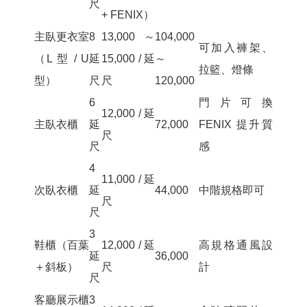
尺
+ FENIX）
主臥更衣室
8
13,000～
104,000
可加入褲架、
（L 型 / U
延
15,000 / 延
～
拉籃、燈條
型）
尺
尺
120,000
6
門片可換
12,000 / 延
主臥衣櫃
延
72,000
FENIX 提升質
尺
尺
感
4
11,000 / 延
次臥衣櫃
延
44,000
中階規格即可
尺
尺
3
鞋櫃（百葉
12,000 / 延
高規格通風設
延
36,000
＋斜板）
尺
計
尺
客廳展示櫃
3