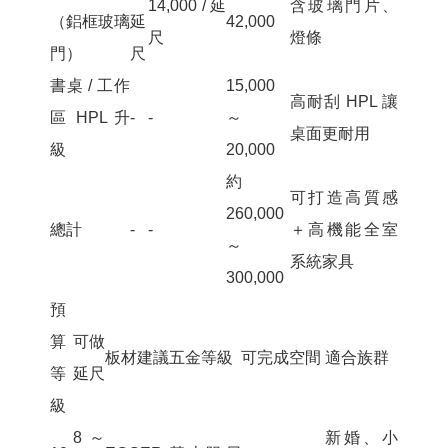
14,000 / 延
含玻璃門片、
（鋁框玻璃
延
42,000
尺
燈條
門）
尺
書桌 / 工作
15,000
高耐刮 HPL 讓
區 HPL 升
-
-
～
桌面更耐用
級
20,000
約
可打造高質感
260,000
總計
-
-
＋高機能全室
～
系統家具
300,000
預
算
可做
板材建議
五金等級
可完成空間
適合族群
等
延尺
級
8～
新婚、小