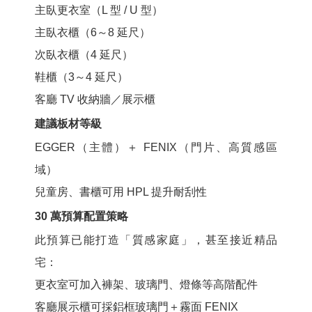
主臥更衣室（L 型 / U 型）
主臥衣櫃（6～8 延尺）
次臥衣櫃（4 延尺）
鞋櫃（3～4 延尺）
客廳 TV 收納牆／展示櫃
建議板材等級
EGGER（主體）＋ FENIX（門片、高質感區
域）
兒童房、書櫃可用
HPL
提升耐刮性
30 萬預算配置策略
此預算已能打造「質感家庭」，甚至接近精品
宅：
更衣室可加入褲架、玻璃門、燈條等高階配件
客廳展示櫃可採鋁框玻璃門＋霧面 FENIX