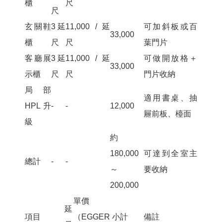
櫃
尺
尺
玄關鞋
3 延
11,000 / 延
可加斜板或百
33,000
櫃
尺
尺
葉門片
客廳展
3 延
11,000 / 延
可做開放格＋
33,000
示櫃
尺
尺
門片收納
局部
適用書桌、抽
HPL 升
-
-
12,000
屜前板、檯面
級
約
180,000
可達到全室主
總計
-
-
～
要收納
200,000
單價
延
項目
（EGGER
小計
備註