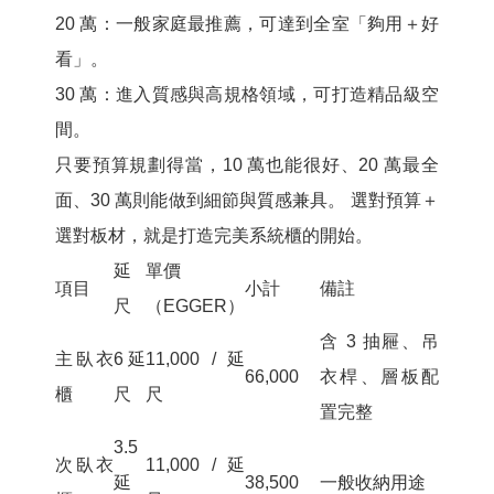
20 萬：
一般家庭最推薦，可達到全室「夠用＋好
看」。
30 萬：
進入質感與高規格領域，可打造精品級空
間。
只要預算規劃得當，10 萬也能很好、20 萬最全
面、30 萬則能做到細節與質感兼具。 選對預算＋
選對板材，就是打造完美系統櫃的開始。
延
單價
項目
小計
備註
尺
（EGGER）
含 3 抽屜、吊
主臥衣
6 延
11,000 / 延
66,000
衣桿、層板配
櫃
尺
尺
置完整
3.5
次臥衣
11,000 / 延
延
38,500
一般收納用途