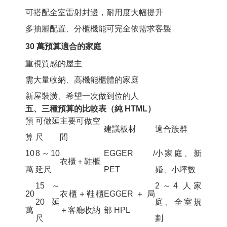
可搭配全室雷射封邊，耐用度大幅提升
多抽屜配置、分櫃機能可完全依需求客製
30 萬預算適合的家庭
重視質感的屋主
需大量收納、高機能櫃體的家庭
新屋裝潢、希望一次做到位的人
五、三種預算的比較表（純 HTML）
預
可做延
主要可做空
建議板材
適合族群
算
尺
間
10
8～10
EGGER /
小家庭、新
衣櫃＋鞋櫃
萬
延尺
PET
婚、小坪數
15～
2～4 人家
20
衣櫃＋鞋櫃
EGGER ＋ 局
20 延
庭、全室規
萬
＋客廳收納
部 HPL
尺
劃