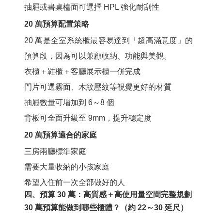
抽屜或書桌檯面可選擇
HPL
強化耐刮性
20 萬預算配置策略
20 萬是全室系統櫃最容易達到「超高滿意度」的
預算段，因為可以兼顧收納、功能與美觀。
衣櫃＋鞋櫃＋客廳展示櫃一併完成
門片可選霧面、木紋壓紋等視覺更好的材質
抽屜數量可增加到 6～8 個
背板可全面升級至 9mm，提升穩定度
20 萬預算適合的家庭
三房兩廳標準家庭
需要大量收納的小孩家庭
希望入住前一次全部做好的人
四、預算 30 萬：高質感＋高使用量空間完整規劃
30 萬預算能做到哪些櫃體？（約 22～30 延尺）