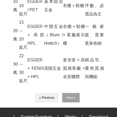
10
EGGER
基本阻尼
10
衣櫃 + 鞋櫃
坪數、必
萬
/ PET
五金
延尺
需品為主
15
EGGER
中階五金
衣櫃 + 鞋櫃
一般家
20
～
+ 局部
（Blum /
+ 客廳展示
庭、需要
萬
20
HPL
Hettich）
櫃
更多收納
延尺
22
EGGER
更衣室 + 高
精品宅、
30
～
+ FENIX
高階五金
質感客廳 +
重視質感
萬
30
+ HPL
全室櫃體
與機能
延尺
« Previous
Next »
|
System Furniture
|
Works
|
Download