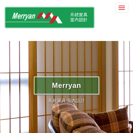
選
單
切
換
Merryan
系統家具 室內設計