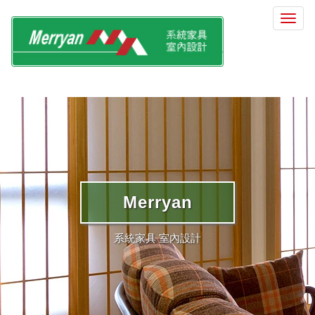
選
單
切
換
Merryan
系統家具 室內設計