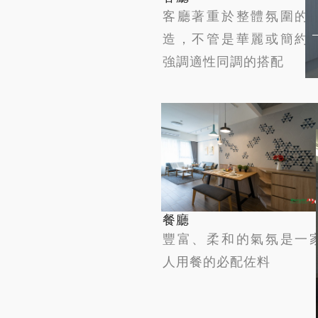
客廳著重於整體氛圍的
造，不管是華麗或簡約
強調適性同調的搭配
餐廳
豐富、柔和的氣氛是一
人用餐的必配佐料