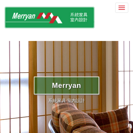
選
單
切
換
Merryan
系統家具 室內設計