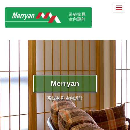
選
單
切
換
Merryan
系統家具 室內設計