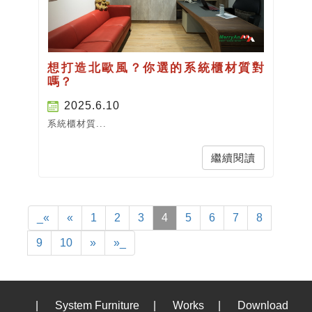
想打造北歐風？你選的系統櫃材質對
嗎？
2025.6.10
系統櫃材質...
繼續閱讀
_«
«
1
2
3
4
5
6
7
8
9
10
»
»_
|
System Furniture
|
Works
|
Download